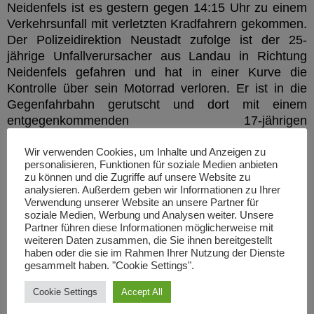
Neidenfels
ist es g
estern
gegen 14:15 Uhr
zu einem
Verkehrsunfall
mit verletzten Kradfahrern gekommen.
Der Polizeidirektion Neustadt zufolge ist der 25-
jährige Unfallverursacher aus Landau in Richtung
Neidenfels gefahren und hat in einer Kurve die
Kontrolle über sein Motorrad verloren. Er ist in die
Gegenfahrbahn gerutscht und dort mit einem
entgegenkommenden 17-jährigen
Leichtkraftradfahrer kollidiert. Beide Fahrer mussten
in Folge schwerer Verletzungen in umliegende
Wir verwenden Cookies, um Inhalte und Anzeigen zu
personalisieren, Funktionen für soziale Medien anbieten
Krankenhäuser gebracht werden. Die Fahrbahn war
zu können und die Zugriffe auf unsere Website zu
ca. 45 min halbseitig gesperrt. Es war auch ein
analysieren. Außerdem geben wir Informationen zu Ihrer
Rettungshubschrauber im Einsatz.
Verwendung unserer Website an unsere Partner für
soziale Medien, Werbung und Analysen weiter. Unsere
Partner führen diese Informationen möglicherweise mit
weiteren Daten zusammen, die Sie ihnen bereitgestellt
haben oder die sie im Rahmen Ihrer Nutzung der Dienste
gesammelt haben. "Cookie Settings".
Cookie Settings
Accept All
GESCHRIEBEN VON:
VANESSA LYNN