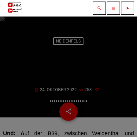
search
menu
play_arrow
NEIDENFELS
UNFALL MIT
SCHWERVERLETZTEN AUF DER
B39
24. OKTOBER 2022
258
today
share
email
Und: A
uf der B39, zwischen Weidenthal und