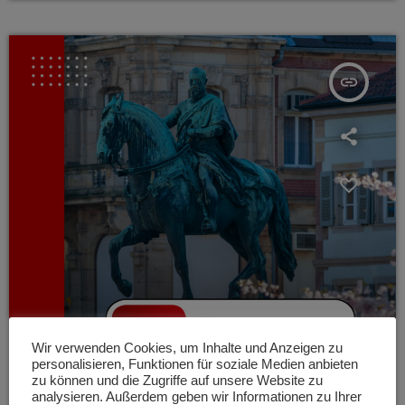
benötigen, und forderte mehrere iTunes-Gutscheine im Wert
von insgesamt 500 Euro. Die Frau kam der Bitte zunächst
nach, […]
insert_link
Wir verwenden Cookies, um Inhalte und Anzeigen zu
personalisieren, Funktionen für soziale Medien anbieten
zu können und die Zugriffe auf unsere Website zu
analysieren. Außerdem geben wir Informationen zu Ihrer