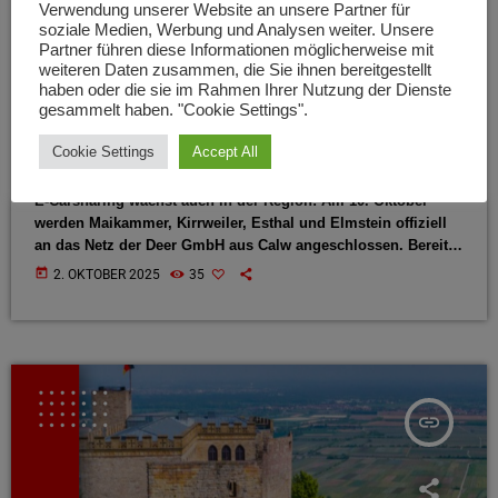
Verwendung unserer Website an unsere Partner für
soziale Medien, Werbung und Analysen weiter. Unsere
Partner führen diese Informationen möglicherweise mit
BAD DÜRKHEIM
weiteren Daten zusammen, die Sie ihnen bereitgestellt
haben oder die sie im Rahmen Ihrer Nutzung der Dienste
E-Carsharing kommt ins ländliche
gesammelt haben. "Cookie Settings".
Gebiet: Vier neue Gemeinden starten
Cookie Settings
Accept All
im Oktober
E-Carsharing wächst auch in der Region: Am 10. Oktober
werden Maikammer, Kirrweiler, Esthal und Elmstein offiziell
an das Netz der Deer GmbH aus Calw angeschlossen. Bereits
seit Februar können E-Autos in Deidesheim und
today
2. OKTOBER 2025
35
Ruppertsberg ausgeliehen werden, weitere Standorte wie
Neustadt, St. Martin und Meckenheim sind in Planung. Die
Einweihungen starten um 11 Uhr in Maikammer und folgen
stundenweise in den anderen drei Gemeinden. Deer betreibt
derzeit 434 Stationen mit 1049 […]
insert_link