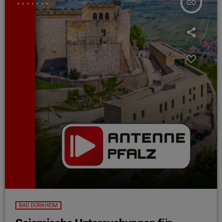
insert_link
BAD DÜRKHEIM