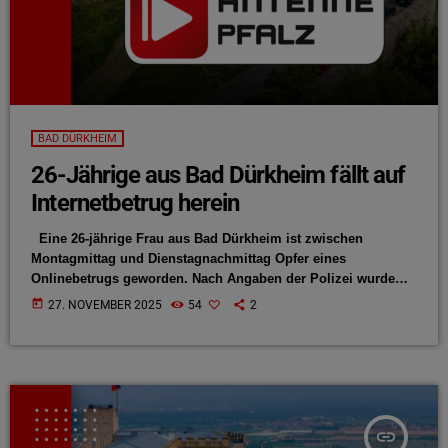
BAD DÜRKHEIM
26-Jährige aus Bad Dürkheim fällt auf
Internetbetrug herein
Eine 26-jährige Frau aus Bad Dürkheim ist zwischen
Montagmittag und Dienstagnachmittag Opfer eines
Onlinebetrugs geworden. Nach Angaben der Polizei wurde
sie über Instagram auf ein vermeintliches Verdienstangebot
today
27. NOVEMBER 2025
54
2
aufmerksam. Über die App „Jexhor“ sollte sie einfache
Aufgaben wie das Anschauen von Videos erledigen und
erhielt dafür zunächst geringe Auszahlungen. Auf Anweisung
der Täter richtete sie anschließend ein Konto auf der
Plattform „ertdynamik.com“ ein. Nach einer ersten Gutschrift
forderten die Betrüger […]
insert_link