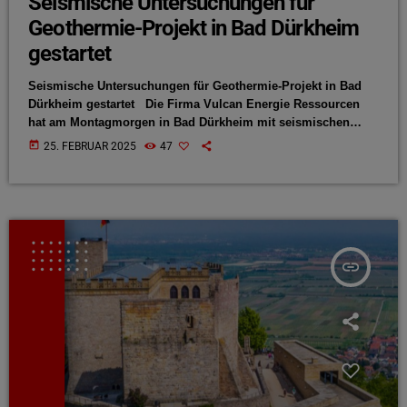
Seismische Untersuchungen für
Geothermie-Projekt in Bad Dürkheim
gestartet
Seismische Untersuchungen für Geothermie-Projekt in Bad
Dürkheim gestartet Die Firma Vulcan Energie Ressourcen
hat am Montagmorgen in Bad Dürkheim mit seismischen
Untersuchungen für das geplante Geothermie-Projekt mit der
today
25. FEBRUAR 2025
47
BASF begonnen. Zwei Messfahrzeuge kartieren mit
Schallwellen den Untergrund. Die sogenannte 2D-Seismik
liefert erste Daten für die detailliertere 3D-Seismik, die für den
Winter 2025/2026 geplant ist. Ziel des Projekts: Bohrungen
nach heißem Thermalwasser als Energie- und Lithiumquelle.
Die Firma […]
insert_link