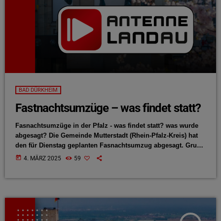
BAD DÜRKHEIM
Fastnachtsumzüge – was findet statt?
Fasnachtsumzüge in der Pfalz - was findet statt? was wurde
abgesagt? Die Gemeinde Mutterstadt (Rhein-Pfalz-Kreis) hat
den für Dienstag geplanten Fasnachtsumzug abgesagt. Grund
dafür ist die Amokfahrt in Mannheim, bei der zwei Menschen
today
4. MÄRZ 2025
59
ums Leben kamen. Auch die Städte Bad Dürkheim und
Heidelberg haben ihre Umzüge gestrichen. In anderen
Regionen finden die Veranstaltungen planmäßig statt. Dazu
gehören die Fasnachtsumzüge in Waldsee, Römerberg-
Mechtersheim, Neuhofen (Rhein-Pfalz-Kreis) und Grünstadt
(Kreis Bad Dürkheim) sowie […]