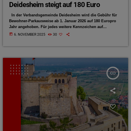
Deidesheim steigt auf 180 Euro
In der Verbandsgemeinde Deidesheim wird die Gebühr für
Bewohner-Parkausweise ab 1. Januar 2026 auf 180 Europro
Jahr angehoben. Für jedes weitere Kennzeichen auf
demselben Ausweis werden 90 Euro fällig. Bisher betrug die
today
6. NOVEMBER 2025
30
Gebühr 45 Euro. Laut Verwaltung war eine Anpassung „seit
mehreren Jahren nicht mehr erfolgt“ und deckte den
Verwaltungsaufwand nicht mehr ab. Die neuen Sätze
orientieren sich an den Gebühren in umliegenden Städten
und Gemeinden. Die Einnahmen fließen […]
insert_link