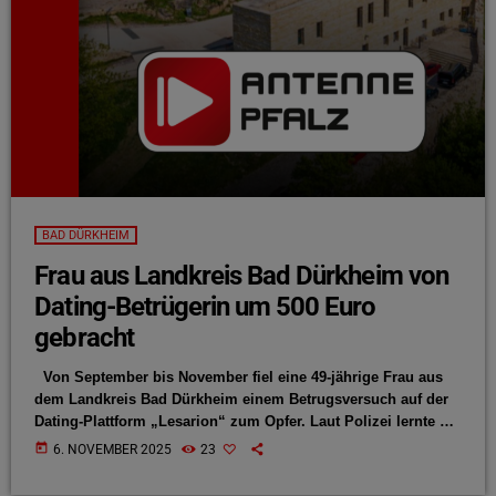
BAD DÜRKHEIM
Frau aus Landkreis Bad Dürkheim von
Dating-Betrügerin um 500 Euro
gebracht
Von September bis November fiel eine 49-jährige Frau aus
dem Landkreis Bad Dürkheim einem Betrugsversuch auf der
Dating-Plattform „Lesarion“ zum Opfer. Laut Polizei lernte sie
dort eine angebliche Frau kennen und führte den Kontakt
today
6. NOVEMBER 2025
23
anschließend über WhatsApp weiter. Die Unbekannte gab vor,
Geld für ein verletztes Kind in einem Waisenhaus zu