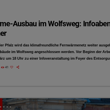
me-Ausbau im Wolfsweg: Infoaben
er
er Pfalz wird das klimafreundliche Fernwärmenetz weiter ausge
bäude im Wolfsweg angeschlossen werden. Vor Beginn der Arbei
ärz um 18 Uhr zu einer Infoveranstaltung im Foyer des Entsorg
riebs Landau (EWL) ein. Für den Anschluss wird eine neue Leit
41
im Wohnpark Am Ebenberg verlegt. Gleichzeitig erneuern die
t AG und der EWL ihre Ver- […]