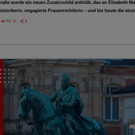
raße wurde ein neues Zusatzschild enthüllt, das an Elisabeth Mah
storikerin, engagierte Frauenrechtlerin – und bis heute die einz
der Stadt. Mit dem Schild wird ihr Einsatz für Bildung, Frauenr
72
2
te gewürdigt. Gleichzeitig macht die Stadt auf ein Ungleichgewi
Personen benannten Straßen […]