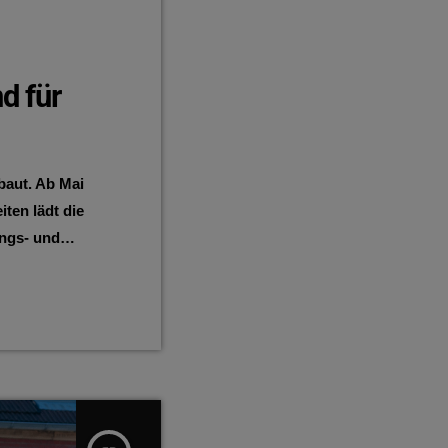
d für
baut. Ab Mai
ten lädt die
ungs- und
ung zum