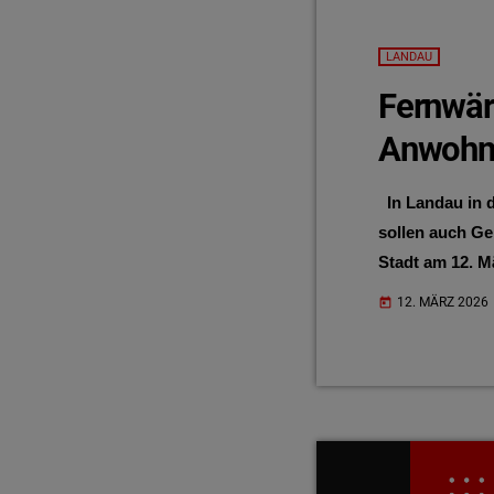
LANDAU
Fernwär
Anwohn
In Landau in d
sollen auch Ge
Stadt am 12. M
Wirtschaftsbet
12. MÄRZ 2026
today
Fernwärmenetz 
EnergieSüdwes