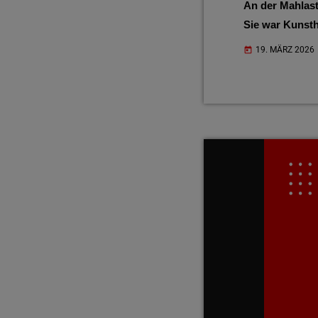
An der Mahlast
Sie war Kunsthi
Ehrenbürgerin 
19. MÄRZ 2026
today
soziale Projek
Von 163 nach 