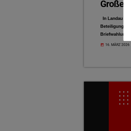
Großes 
In Landau in d
Beteiligung ab
Briefwahlunter
einer Wahlbete
16. MÄRZ 2026
today
Unterlagen mög
Rathaus abzuho