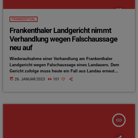
FRANKENTHAL
Frankenthaler Landgericht nimmt
Verhandlung wegen Falschaussage
neu auf
Wiederaufnahme einer Verhandlung am Frankenthaler
Landgericht wegen Falschaussage eines Landauers. Dem
Gericht zufolge muss heute ein Fall aus Landau erneut
behandelt werden. Es geht dabei um einen Fall vor
today
26. JANUAR 2023
101
anderthalb Jahren. Einem 44-jährigen Südpfälzer wird
vorgeworfen jeweils ein halbes Kilo Amphetamin und bei
zwei Gelegenheiten ein Paket mit rund 1.000 Ecstasy-
Tabletten verkauft zu haben. Tatsächlich hatte das Landauer
Amtsgericht den Mann auf Basis einer Zeugenaussage im Juli
2020 freigesprochen. Dieser […]
insert_link