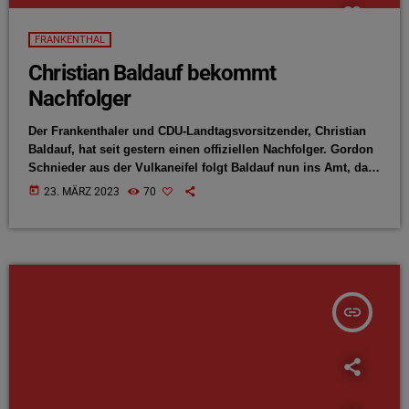
FRANKENTHAL
Christian Baldauf bekommt
Nachfolger
Der Frankenthaler und CDU-Landtagsvorsitzender, Christian
Baldauf, hat seit gestern einen offiziellen Nachfolger. Gordon
Schnieder aus der Vulkaneifel folgt Baldauf nun ins Amt, das
teilt die CDU in einem Presseschreiben mit. 25 der 29
today
23. MÄRZ 2023
70
Abgeordneten voteten für den 47-Jährigen. Baldauf selbst
bleibt aber Vorsitzender der Landes-CDU.
insert_link