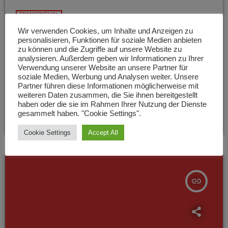
FRANKENTHAL
Gerichtsverhandlung wegen
Wir verwenden Cookies, um Inhalte und Anzeigen zu
personalisieren, Funktionen für soziale Medien anbieten
missglückter Augenoperation –
zu können und die Zugriffe auf unsere Website zu
analysieren. Außerdem geben wir Informationen zu Ihrer
Speyerer involviert
Verwendung unserer Website an unsere Partner für
soziale Medien, Werbung und Analysen weiter. Unsere
Mann aus Speyer verklagt seinen Augenarzt auf
Partner führen diese Informationen möglicherweise mit
Schmerzensgeld wegen missglückter Augenoperation. Aus
weiteren Daten zusammen, die Sie ihnen bereitgestellt
der ANTENNE-Nachrichtenredaktion Julia Weidt:
haben oder die sie im Rahmen Ihrer Nutzung der Dienste
gesammelt haben. "Cookie Settings".
today
22. FEBRUAR 2023
46
Cookie Settings
Accept All
insert_link