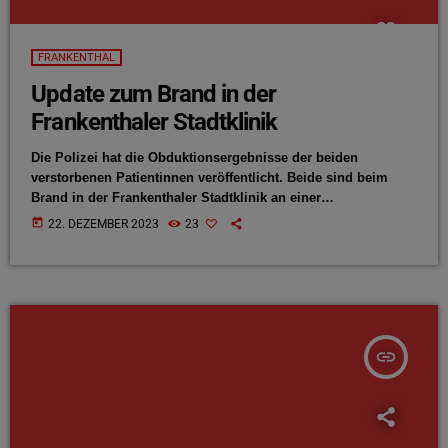
FRANKENTHAL
Update zum Brand in der
Frankenthaler Stadtklinik
Die Polizei hat die Obduktionsergebnisse der beiden
verstorbenen Patientinnen veröffentlicht. Beide sind beim
Brand in der Frankenthaler Stadtklinik an einer
Rauchvergiftung gestorben. Diese Obduktionsergebnisse
today
22. DEZEMBER 2023
23
bestätigen den aktuellen Ermittlungsstand. Wie bereits bei
der ANTENNE berichtet, geht die Polizei von einem
unsachgemäßen Umgang mit Feuer im Patientenzimmer aus,
weil sie einen technischen Defekt und eine Einwirkung Dritter
ausschließen konnte. Die Polizei vermutet jetzt, dass eine der
beiden Toten im Zimmer geraucht hat. […]
insert_link