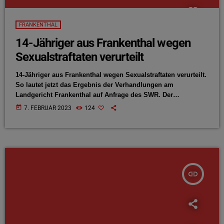
FRANKENTHAL
14-Jähriger aus Frankenthal wegen
Sexualstraftaten verurteilt
14-Jähriger aus Frankenthal wegen Sexualstraftaten verurteilt.
So lautet jetzt das Ergebnis der Verhandlungen am
Landgericht Frankenthal auf Anfrage des SWR. Der
Jugendliche wurde für die Belästigung mehrerer Mädchen
today
7. FEBRUAR 2023
124
und Frauen zu zweieinhalb Jahren Jugendstrafe verurteilt.
Der Vorwurf der versuchten Vergewaltigung wurde allerdings
wegen mangelnder Beweise fallen gelassen.
insert_link