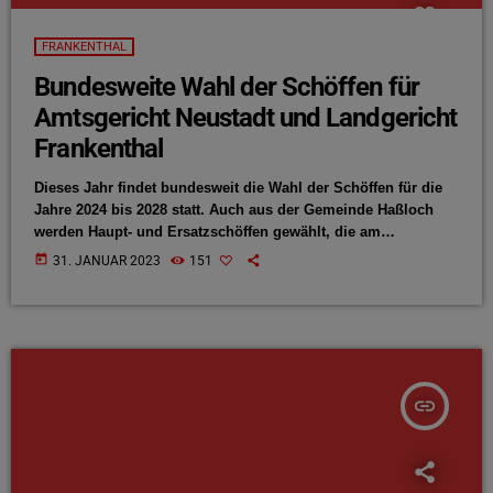
FRANKENTHAL
Bundesweite Wahl der Schöffen für
Amtsgericht Neustadt und Landgericht
Frankenthal
Dieses Jahr findet bundesweit die Wahl der Schöffen für die
Jahre 2024 bis 2028 statt. Auch aus der Gemeinde Haßloch
werden Haupt- und Ersatzschöffen gewählt, die am
Amtsgericht Neustadt und dem Landgericht Frankenthal als
today
31. JANUAR 2023
151
Vertreterinnen und Vertreter des Volkes an der
Rechtsprechung in Strafsachen teilnehmen. Wer dieses
Ehrenamt ausüben möchte, muss zunächst einen Antrag bei
der Gemeindeverwaltung stellen. Die Gemeinde Haßloch stellt
Vorschlagslisten auf, aus der die jeweiligen Schöffen gewählt
[…]
insert_link