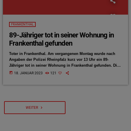
FRANKENTHAL
89-Jähriger tot in seiner Wohnung in
Frankenthal gefunden
Toter in Frankenthal. Am vergangenen Montag wurde nach
Angaben der Polizei Rheinpfalz kurz vor 13 Uhr ein 89-
Jähriger tot in seiner Wohnung in Frankenthal gefunden. Die
alarmierten Polizeikräfte konnten bei dem Verstorbenen
today
18. JANUAR 2023
121
Verletzungen feststellen, weshalb Staatsanwaltschaft und
Kriminalpolizei die Ermittlungen wegen des Verdachts eines
Tötungsdeliktes aufgenommen haben. Der Tatverdacht richtet
sich gegen die in derselben Wohnung lebende 83-jährige
Ehefrau des Verstorbenen. Das mögliche Motiv, die
Hintergründe und Umstände der Tat […]
navigate_next
WEITER