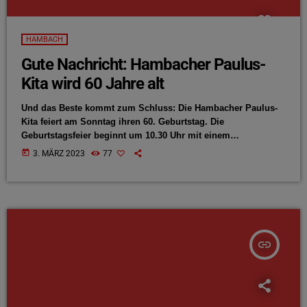
HAMBACH
Gute Nachricht: Hambacher Paulus-
Kita wird 60 Jahre alt
Und das Beste kommt zum Schluss: Die Hambacher Paulus-
Kita feiert am Sonntag ihren 60. Geburtstag. Die
Geburtstagsfeier beginnt um 10.30 Uhr mit einem
Familiengottesdienst in der Pauluskirche. Danach bietet die
today
3. MÄRZ 2023
77
Kita Besuchern ein buntes Programm.
insert_link