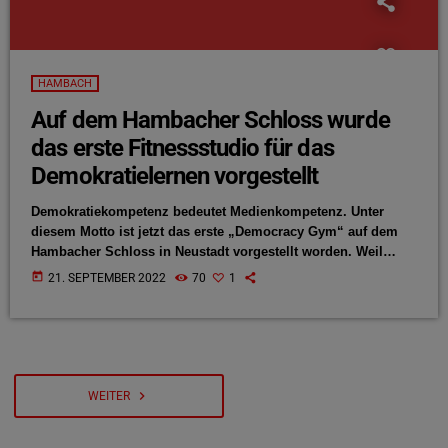
HAMBACH
Auf dem Hambacher Schloss wurde
das erste Fitnessstudio für das
Demokratielernen vorgestellt
Demokratiekompetenz bedeutet Medienkompetenz. Unter
diesem Motto ist jetzt das erste „Democracy Gym“ auf dem
Hambacher Schloss in Neustadt vorgestellt worden. Weil
politische Prozesse für Jugendliche oft zu abstrakt sind, hat
today
21. SEPTEMBER 2022
70
1
die Medienanstalt Rheinland-Pfalz in Kooperation mit der EU-
Initiative „Klicksafe“ ein Fitnessstudio für das
Demokratielernen konzipiert. Auch das Hambacher Schloss in
Neustadt spiele dabei eine wichtige Rolle, sagt Albrecht Bähr,
Versammlungsvorsitzender der Medienanstalt Rheinland-
Pfalz im Interview mit der ANTENNE:
navigate_next
WEITER