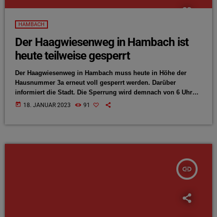
HAMBACH
Der Haagwiesenweg in Hambach ist
heute teilweise gesperrt
Der Haagwiesenweg in Hambach muss heute in Höhe der
Hausnummer 3a erneut voll gesperrt werden. Darüber
informiert die Stadt. Die Sperrung wird demnach von 6 Uhr
bis voraussichtlich 12 Uhr andauern. Grund ist der Einsatz
today
18. JANUAR 2023
91
eines Autokrans, der den für den dortigen Neubau notwendig
gewesenen Baukran abbauen und abtransportieren wird. Für
den Schwertransport müssen außerdem wieder Halteverbote
in der Straße eingerichtet werden. Der Zugang zum Erlenweg
ist laut Mitteilung der […]
insert_link