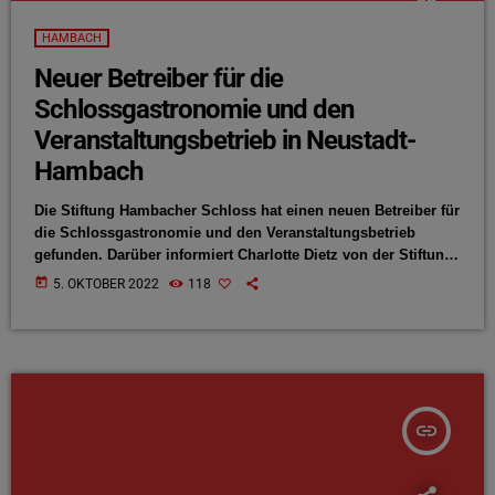
HAMBACH
Neuer Betreiber für die
Schlossgastronomie und den
Veranstaltungsbetrieb in Neustadt-
Hambach
Die Stiftung Hambacher Schloss hat einen neuen Betreiber für
die Schlossgastronomie und den Veranstaltungsbetrieb
gefunden. Darüber informiert Charlotte Dietz von der Stiftung
in einer Mail an die ANTENNE. Ab dem 1. Januar 2024
today
5. OKTOBER 2022
118
übernimmt dann Max Darstein mit seiner Eventgastro Pfalz
GmbH die Verantwortung. Damit ist zunächst gewährleistet,
dass das Restaurant 1832 wieder geöffnet und der
Veranstaltungsbetrieb aufrechterhalten werden kann.
insert_link