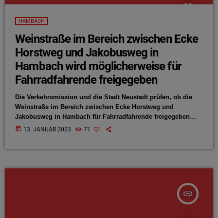
HAMBACH
Weinstraße im Bereich zwischen Ecke
Horstweg und Jakobusweg in
Hambach wird möglicherweise für
Fahrradfahrende freigegeben
Die Verkehrsmission und die Stadt Neustadt prüfen, ob die
Weinstraße im Bereich zwischen Ecke Horstweg und
Jakobusweg in Hambach für Fahrradfahrende freigegeben
werden kann. So der Hambacher Ortsbeirat. Hintergrund ist
today
13. JANUAR 2023
71
ein Antrag der Grünen mit der Forderung, die Einbahnstraße
für Fahrradfahrende in diesem Bereich freizugeben. Der
stellvertretende Ortsvorsteher, Pascal Bender, teilt im
Ortsbeirat mit, dass gerade in Zeiten wie diesen das Thema
„Radfahren“ wichtiger denn je sei. Deshalb soll die […]
insert_link