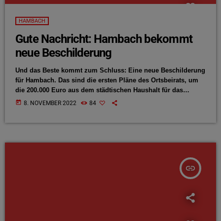
HAMBACH
Gute Nachricht: Hambach bekommt
neue Beschilderung
Und das Beste kommt zum Schluss: Eine neue Beschilderung
für Hambach. Das sind die ersten Pläne des Ortsbeirats, um
die 200.000 Euro aus dem städtischen Haushalt für das
kommende Jahr sinnvoll zu verwenden. Allerdings soll das
today
8. NOVEMBER 2022
84
Geld für die Weiterentwicklung Hambachs nicht sofort im
kommenden Jahr aufgebraucht werden.
insert_link