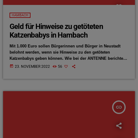
HAMBACH
Geld für Hinweise zu getöteten
Katzenbabys in Hambach
Mit 1.000 Euro sollen Bürgerinnen und Bürger in Neustadt
belohnt werden, wenn sie Hinweise zu den getöteten
Katzenbabys geben können. Wie bei der ANTENNE berichtet,
wurden letzte Woche sechs tote Katzenbabys in einer
today
23. NOVEMBER 2022
56
Plastiktüte in Hambach gefunden. Jetzt hat sich die
Tierschutzorganisation Peta eingeschaltet. Julia Weidt aus
der ANTENNE-Nachrichtenredaktion:
insert_link