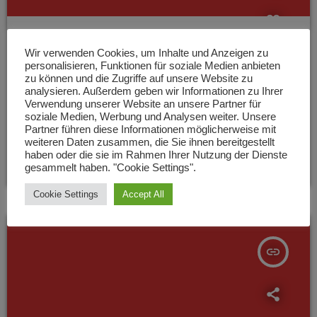
HAMBACH
Wir verwenden Cookies, um Inhalte und Anzeigen zu
Neue Termine für Pflanzaktion
personalisieren, Funktionen für soziale Medien anbieten
zu können und die Zugriffe auf unsere Website zu
„Stadtwald“ im Bereich Hohe Loog
analysieren. Außerdem geben wir Informationen zu Ihrer
Verwendung unserer Website an unsere Partner für
Die Pflanzaktion „Stadtwald“ in Hambach muss nachgeholt
soziale Medien, Werbung und Analysen weiter. Unsere
werden. Die für vergangenen Samstag angesetzte
Partner führen diese Informationen möglicherweise mit
Baumpflanzaktion im Bereich Hohe Loog ist für den
weiteren Daten zusammen, die Sie ihnen bereitgestellt
kommenden Freitag und Samstag neu terminiert. Auf
haben oder die sie im Rahmen Ihrer Nutzung der Dienste
today
5. DEZEMBER 2022
76
1
2
gesammelt haben. "Cookie Settings".
ANTENNE-Nachfrage, Olaf Bergmann vom BUND Neustadt:
Cookie Settings
Accept All
insert_link