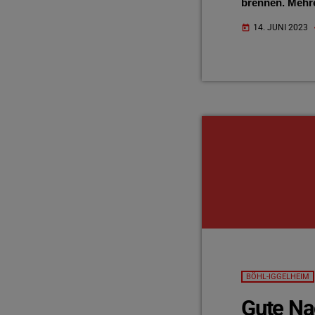
brennen. Mehr
unter Kontroll
14. JUNI 2023
today
BÖHL-IGGELHEIM
Gute Na