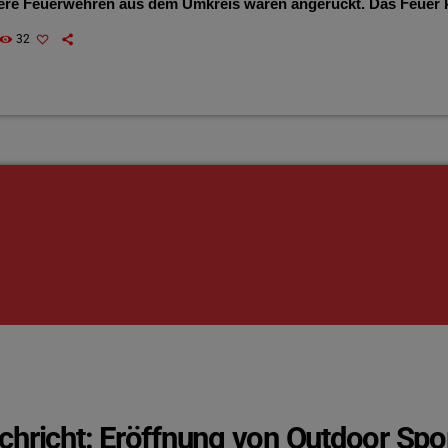
ere Feuerwehren aus dem Umkreis waren angerückt. Das Feuer k
e gebracht und gelöscht werden.
32
chricht: Eröffnung von Outdoor Spor