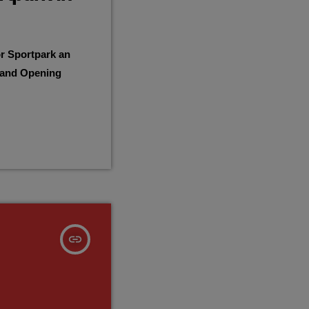
or Sportpark an
rand Opening
insert_link