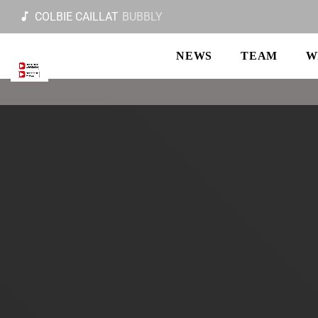
music_note
COLBIE CAILLAT
BUBBLY
NEWS
TEAM
W