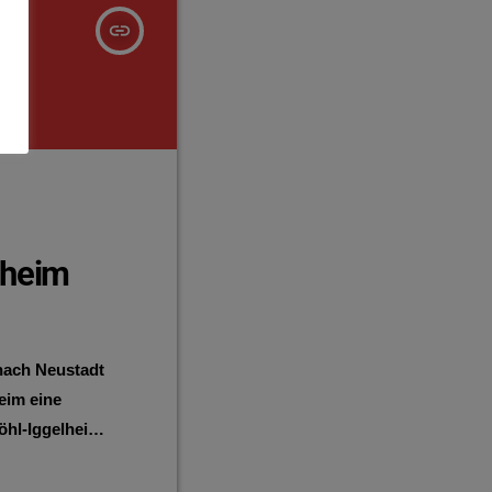
insert_link
nheim
nach Neustadt
eim eine
öhl-Iggelheim