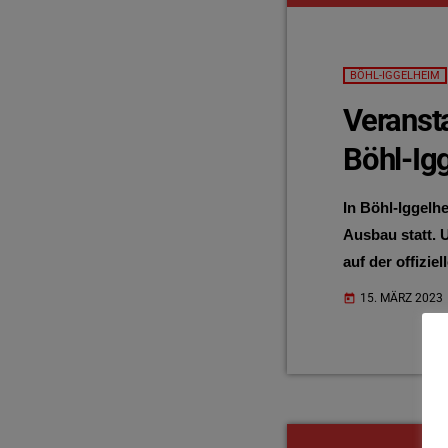
BÖHL-IGGELHEIM
Veranst
Böhl-Ig
In Böhl-Iggelh
Ausbau statt. U
auf der offizi
Präsenzveranst
15. MÄRZ 2023
today