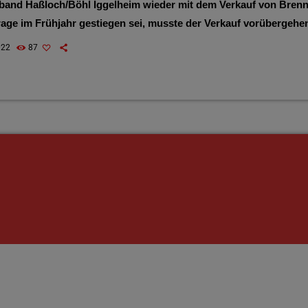
and Haßloch/Böhl Iggelheim wieder mit dem Verkauf von Brennh
rage im Frühjahr gestiegen sei, musste der Verkauf vorübergehen
es in einem Zitat von Pressesprecher Marcel Roßmann in einem 
022
87