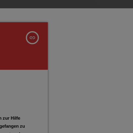
insert_link
 zur Hilfe
ngefangen zu