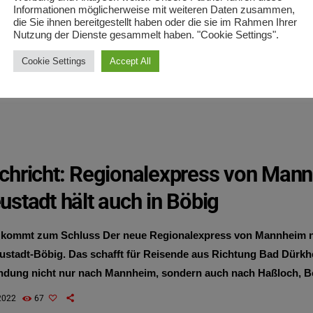
Informationen möglicherweise mit weiteren Daten zusammen,
die Sie ihnen bereitgestellt haben oder die sie im Rahmen Ihrer
Nutzung der Dienste gesammelt haben. "Cookie Settings".
Cookie Settings
Accept All
chricht: Regionalexpress von Man
stadt hält auch in Böbig
 kommt zum Schluss Der neue Regionalexpress von Mannheim 
eustadt-Böbig. Das schafft für Reisende aus Richtung Bad Dürkh
indung nicht nur nach Mannheim, sondern auch nach Haßloch, B
dt.
2022
67