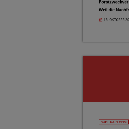
Forstzweckverb
Weil die Nachf
werden, heißt 
18. OKTOBER 2
today
BÖHL-IGGELHEIM