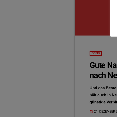
BÖBIG
Gute Na
nach Neu
Und das Beste
hält auch in N
günstige Verb
und Schiffersta
21. DEZEMBER 
today