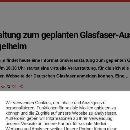
altung zum geplanten Glasfaser-Au
gelheim
eim findet heute eine Informationsveranstaltung zum geplanten G
m 18:30 Uhr startet eine virtuelle Veranstaltung, für die sich alle
ellen Webseite der Deutschen Glasfaser anmelden können. Eine
altung findet am 5. April um 19 Uhr in der Wahagnieshalle statt.
72
Wir verwenden Cookies, um Inhalte und Anzeigen zu
personalisieren, Funktionen für soziale Medien anbieten zu
können und die Zugriffe auf unsere Website zu analysieren.
Außerdem geben wir Informationen zu Ihrer Verwendung
unserer Website an unsere Partner für soziale Medien,
Werbung und Analysen weiter. Unsere Partner führen diese