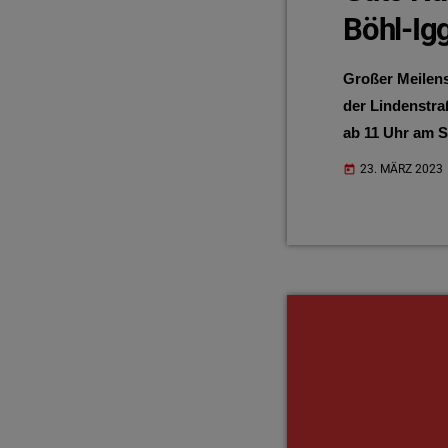
Böhl-Ig
Großer Meilens
der Lindenstr
ab 11 Uhr am S
23. MÄRZ 2023
today