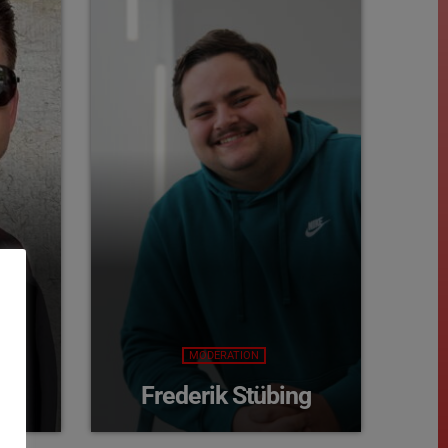
MODERATION
rf
Frederik Stübing