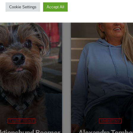
Cookie Settings
Accept All
TALENT SCOUT
MARKETING
ktionshund Boomer
Alexandra Tembe