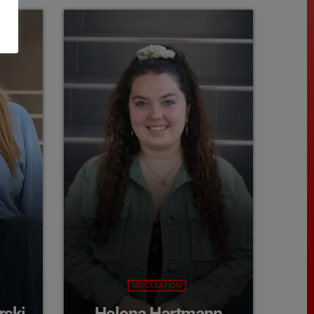
MODERATION
rski
Helena Hartmann