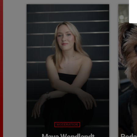
MODERATION
Maya Wendlandt
Reda