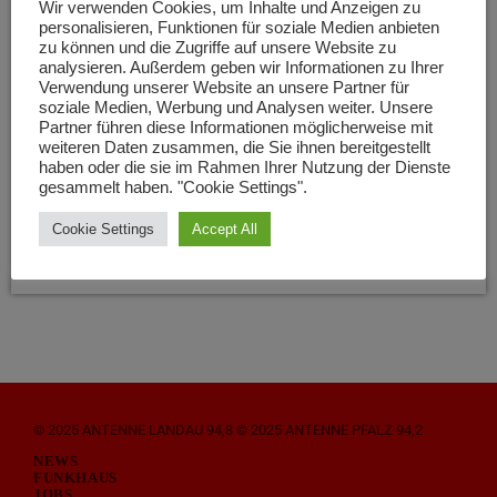
Wir verwenden Cookies, um Inhalte und Anzeigen zu
personalisieren, Funktionen für soziale Medien anbieten
zu können und die Zugriffe auf unsere Website zu
DÖRRENBACH
analysieren. Außerdem geben wir Informationen zu Ihrer
Verwendung unserer Website an unsere Partner für
Der Ortsbürgermeister von
soziale Medien, Werbung und Analysen weiter. Unsere
Partner führen diese Informationen möglicherweise mit
Dörrenbach ist zurückgetreten
weiteren Daten zusammen, die Sie ihnen bereitgestellt
haben oder die sie im Rahmen Ihrer Nutzung der Dienste
Der Ortsbürgermeister von Dörrenbach, Ralf Schmitt, ist
gesammelt haben. "Cookie Settings".
zurückgetreten. Das teilt die geschäftsführende Beamte der
Verbandsgemeinde gegenüber der lokalen Presse mit.
Cookie Settings
Accept All
Gründe für den Rücktritt sind aktuell nicht bekannt. Bis zum
today
21. OKTOBER 2022
104
10. November muss der Gemeinderat nun eine Sitzung
abhalten, um über den Wahlvorschlag am 29. Januar
abzustimmen.
© 2025 ANTENNE LANDAU 94,8 © 2025 ANTENNE PFALZ 94,2
NEWS
FUNKHAUS
JOBS