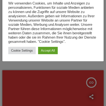
Wir verwenden Cookies, um Inhalte und Anzeigen zu
personalisieren, Funktionen für soziale Medien anbieten
zu können und die Zugriffe auf unsere Website zu
HOCHSTADT
analysieren. Außerdem geben wir Informationen zu Ihrer
Topflappen war Brandursache in
Verwendung unserer Website an unsere Partner für
soziale Medien, Werbung und Analysen weiter. Unsere
Hochstadt
Partner führen diese Informationen möglicherweise mit
weiteren Daten zusammen, die Sie ihnen bereitgestellt
Ein Topflappen verursacht 300.000 Euro Schaden. Ein
haben oder die sie im Rahmen Ihrer Nutzung der Dienste
Gutachten hat sich jetzt mit dem Brand in Hochstadt
gesammelt haben. "Cookie Settings".
beschäftigt. Anfang April hat ein Küchenbrand hierbei ein
Einfamilienhaus zerstört. Eine Person kam damals mit
Cookie Settings
Accept All
today
22. MAI 2023
66
Rauchgasvergiftung ins Krankenhaus. Wie sich laut Bericht
der Kripo Landau und der Staatsanwaltschaft herausgestellt
hat, hatte sich der Haken, an dem ein Topflappen hing gelöst,
woraufhin der Lappen auf der noch eingeschalteten
Herdplatte landete und Feuer fing. Hinweise auf […]
insert_link