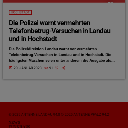
HOCHSTADT
Die Polizei warnt vermehrten
Telefonbetrug-Versuchen in Landau
und in Hochstadt
Die Polizeidirektion Landau warnt vor vermehrten
Telefonbetrug-Versuchen in Landau und in Hochstadt. Die
häufigsten Maschen seien unter anderem die Ausgabe als
falsche Polizeibeamtinnen und -Beamte und Schockanrufe,
today
20. JANUAR 2023
91
bei dem eine Person aus dem Familienkreis angeblich einen
Unfall verursacht hätte. Die Polizei bittet Betroffene, bei
Verdacht umgehend aufzulegen und den Vorfall bei der
Polizeidirektion Landau zu melden.
© 2025 ANTENNE LANDAU 94,8 © 2025 ANTENNE PFALZ 94,2
NEWS
FUNKHAUS