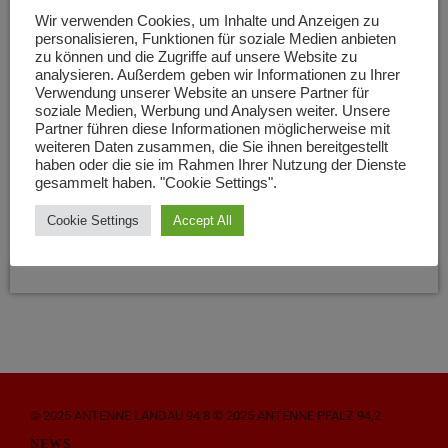
Wir verwenden Cookies, um Inhalte und Anzeigen zu
personalisieren, Funktionen für soziale Medien anbieten
zu können und die Zugriffe auf unsere Website zu
WACHENHEIM
analysieren. Außerdem geben wir Informationen zu Ihrer
Gute Nachricht: Wachenheim erhält
Verwendung unserer Website an unsere Partner für
soziale Medien, Werbung und Analysen weiter. Unsere
24.750 Euro für Digitalisierung von
Partner führen diese Informationen möglicherweise mit
Schulen
weiteren Daten zusammen, die Sie ihnen bereitgestellt
haben oder die sie im Rahmen Ihrer Nutzung der Dienste
gesammelt haben. "Cookie Settings".
Die Verbandsgemeinde Wachenheim erhält eine Förderung
von 24.750 Euro. Das Geld soll in die digitale Infrastruktur der
Cookie Settings
Accept All
Schulen investiert werden!
today
15. JANUAR 2024
24
© 2025 ANTENNE LANDAU 94,8 © 2025 ANTENNE PFALZ 94,2
NEWS