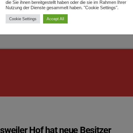
en und ein fünfstelliger Bargeldbetrag beschlagnahmt. Im Zuge
die Sie ihnen bereitgestellt haben oder die sie im Rahmen Ihrer
Nutzung der Dienste gesammelt haben. "Cookie Settings".
wurden auch zwei Tatverdächtige festgenommen und noch am s
022
81
ugsanstalt gebracht.
Cookie Settings
Accept All
sweiler Hof hat neue Besitzer