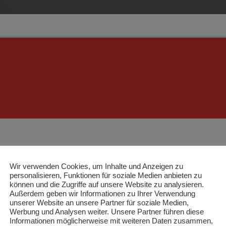
Wir verwenden Cookies, um Inhalte und Anzeigen zu
findet Cannabisplantage in Leinswei
personalisieren, Funktionen für soziale Medien anbieten zu
können und die Zugriffe auf unsere Website zu analysieren.
Außerdem geben wir Informationen zu Ihrer Verwendung
ge in Leinsweiler aufgedeckt. Der Polizeidirektion Landau zufo
unserer Website an unsere Partner für soziale Medien,
Werbung und Analysen weiter. Unsere Partner führen diese
chung eines Anwesens in Leinsweiler am vergangenen Mittwoch
Informationen möglicherweise mit weiteren Daten zusammen,