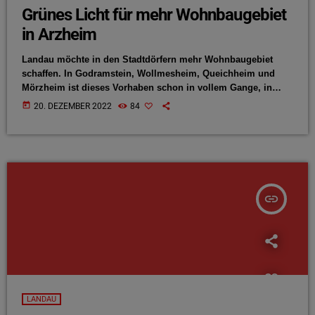
Grünes Licht für mehr Wohnbaugebiet
in Arzheim
Landau möchte in den Stadtdörfern mehr Wohnbaugebiet
schaffen. In Godramstein, Wollmesheim, Queichheim und
Mörzheim ist dieses Vorhaben schon in vollem Gange, in
Arzheim scheiterte es bisher an Problemen beim Bau einer
today
20. DEZEMBER 2022
84
Entwässerungstrasse. Oberbürgermeister Thomas Hirsch hat
im ANTENNE-Gespräch jetzt gute Nachrichten:
insert_link
LANDAU