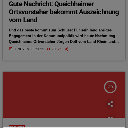
Gute Nachricht: Queichheimer
Ortsvorsteher bekommt Auszeichnung
vom Land
Und das beste kommt zum Schluss: Für sein langjähriges
Engagement in der Kommunalpolitik wird heute Nachmittag
Queichheims Ortvorsteher Jürgen Doll vom Land Rheinland-
Pfalz mit der Freiherr-vom-Stein-Plakette ausgezeichnet. Im
today
8. NOVEMBER 2022
70
Zuge dessen bekommen auch Eva Schübel und Edwin
Deppert die Ehrennadel der Stadt Landau verliehen.
insert_link
LANDAU