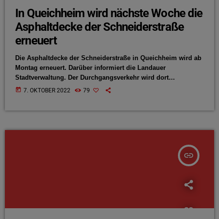
In Queichheim wird nächste Woche die
Asphaltdecke der Schneiderstraße
erneuert
Die Asphaltdecke der Schneiderstraße in Queichheim wird ab
Montag erneuert. Darüber informiert die Landauer
Stadtverwaltung. Der Durchgangsverkehr wird dort
voraussichtlich für vier Wochen nicht mehr möglich sein.
today
7. OKTOBER 2022
79
Auch die Bushaltestelle in der Schneiderstraße wird während
der Baumaßnahmen nicht mehr angefahren.
insert_link