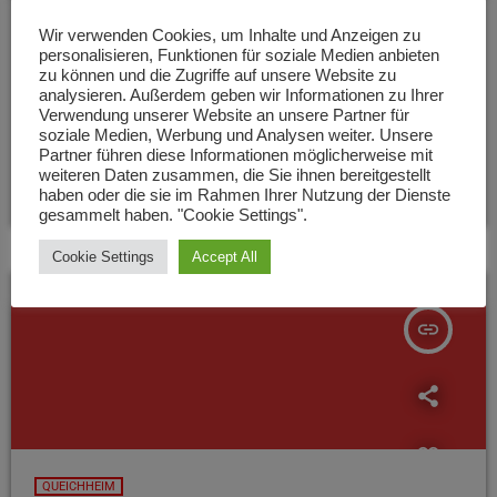
Sperrung der Schneiderstraße in
Wir verwenden Cookies, um Inhalte und Anzeigen zu
personalisieren, Funktionen für soziale Medien anbieten
Landau-Queichheim
zu können und die Zugriffe auf unsere Website zu
analysieren. Außerdem geben wir Informationen zu Ihrer
Die Schneiderstraße im Landauer Stadtdorf Queichheim muss
Verwendung unserer Website an unsere Partner für
für voraussichtlich vier Wochen gesperrt werden. Darüber
soziale Medien, Werbung und Analysen weiter. Unsere
informiert die Stadt Landau und begründet die Sperrung mit
Partner führen diese Informationen möglicherweise mit
weiteren Daten zusammen, die Sie ihnen bereitgestellt
einer Erneuerung der Fahrbahndecke. Außerdem gibt es
today
11. OKTOBER 2022
162
haben oder die sie im Rahmen Ihrer Nutzung der Dienste
weitere Bauarbeiten, darunter das Anlegen fünf neuer
gesammelt haben. "Cookie Settings".
Baumbeete.
Cookie Settings
Accept All
insert_link
QUEICHHEIM