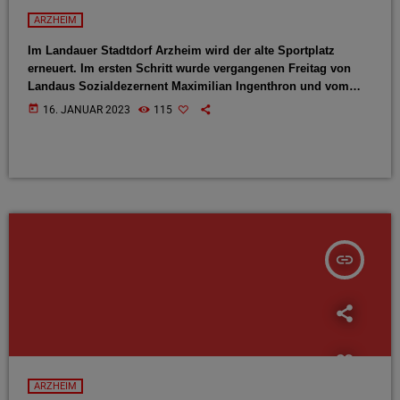
ARZHEIM
Im Landauer Stadtdorf Arzheim wird der alte Sportplatz
erneuert. Im ersten Schritt wurde vergangenen Freitag von
Landaus Sozialdezernent Maximilian Ingenthron und vom
Arzheimer Ortsvorsteher Klaus Kissel offiziell eine neue
today
16. JANUAR 2023
115
Laufbahn und eine neue Weitsprunganlage eingeweiht. Von
beidem profitiert insbesondere die Grundschule in Arzheim.
Auf Anfrage der ANTENNE hat Maximilian Ingenthron am
Freitag angekündigt, dass jetzt weitere Projekte folgen sollen:
insert_link
ARZHEIM