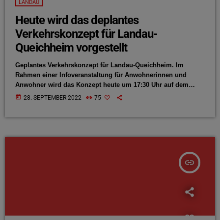
LANDAU
Heute wird das deplantes
Verkehrskonzept für Landau-
Queichheim vorgestellt
Geplantes Verkehrskonzept für Landau-Queichheim. Im
Rahmen einer Infoveranstaltung für Anwohnerinnen und
Anwohner wird das Konzept heute um 17:30 Uhr auf dem
Dorfplatz von Verkehrsdezernent Lukas Hartmann vorgestellt.
today
28. SEPTEMBER 2022
75
Hartmann zufolge sollen die Wohngebiete in Queichheim
entlastet werden, unter anderem wolle man durchgängige
Radverbindungen schaffen. Der endgültige Beschluss wird im
Oktober gefasst.
insert_link