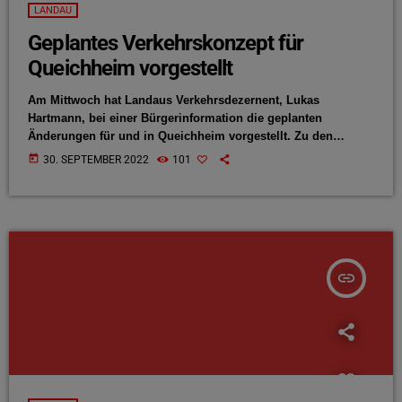
LANDAU
Geplantes Verkehrskonzept für
Queichheim vorgestellt
Am Mittwoch hat Landaus Verkehrsdezernent, Lukas
Hartmann, bei einer Bürgerinformation die geplanten
Änderungen für und in Queichheim vorgestellt. Zu den
Planungen, Lukas Hartmann gegenüber der ANTENNE:
today
30. SEPTEMBER 2022
101
insert_link