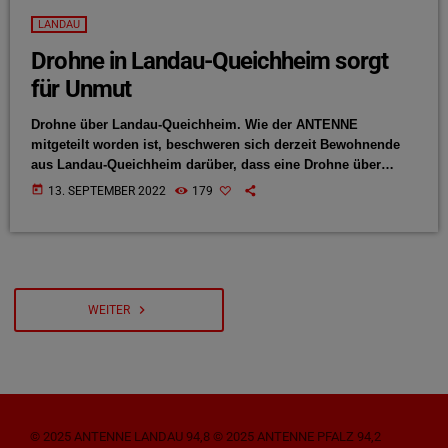
LANDAU
Drohne in Landau-Queichheim sorgt
für Unmut
Drohne über Landau-Queichheim. Wie der ANTENNE
mitgeteilt worden ist, beschweren sich derzeit Bewohnende
aus Landau-Queichheim darüber, dass eine Drohne über
Privatgrundstücke fliege. Gegenüber der ANTENNE bestätigt
today
13. SEPTEMBER 2022
179
Ortsvorsteher Jürgen Doll, dass es sich hierbei um ein
Schulprojekt handle. Allerdings sei es gut, dass man in
solchen Fällen vorsichtig handle, sagt Doll:
Queichheimerinnen und Queichheimer können sich künftig in
solchen Fällen auch an das Ortsvorsteherbüro in Landau-
Queichheim wenden, so Doll weiter.
navigate_next
WEITER
© 2025 ANTENNE LANDAU 94,8 © 2025 ANTENNE PFALZ 94,2