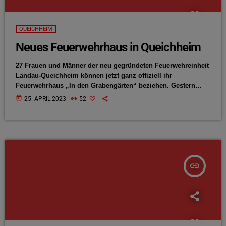
QUEICHHEIM
Neues Feuerwehrhaus in Queichheim
27 Frauen und Männer der neu gegründeten Feuerwehreinheit
Landau-Queichheim können jetzt ganz offiziell ihr
Feuerwehrhaus „In den Grabengärten“ beziehen. Gestern
wurden die Räumlichkeiten offiziell eingeweiht. Die
today
25. APRIL 2023
52
ehemalige Logistikhalle wurde in den vergangenen Monaten
an den Bedarf der Feuerwehr angepasst. Brand- und
Katastrophenschutzinspekteur der Stadt Landau, Dirk
Hargesheimer, zeigt sich gegenüber der ANTENNE stolz über
das Endergebnis:
insert_link