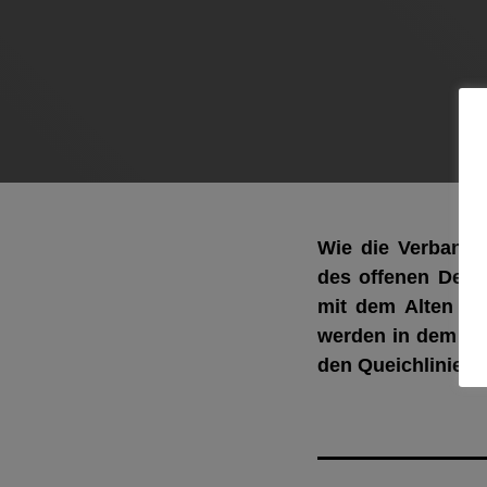
Wie die Verbands
des offenen Denk
mit dem Alten Sä
werden
in dem R
den Queichlinien