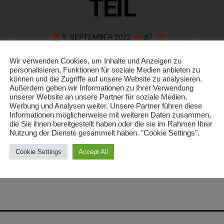
TEIL
9. SEPTEMBER 2022
87
today
Wir verwenden Cookies, um Inhalte und Anzeigen zu
personalisieren, Funktionen für soziale Medien anbieten zu
können und die Zugriffe auf unsere Website zu analysieren.
Außerdem geben wir Informationen zu Ihrer Verwendung
unserer Website an unsere Partner für soziale Medien,
Werbung und Analysen weiter. Unsere Partner führen diese
gemeinde Bellheim berichtet, n
immt sie
am Sonnta
Informationen möglicherweise mit weiteren Daten zusammen,
die Sie ihnen bereitgestellt haben oder die sie im Rahmen Ihrer
mals t
eil
. Diesmal ohne den Bierkeller in Zeiskam,
Nutzung der Dienste gesammelt haben. "Cookie Settings".
gewerk/Mittelmühle in Bellheim,
z
wischen 11 und 1
Cookie Settings
Accept All
ahmen
zwei Sonderausstellungen zur Mühlenkultur
angeboten
,
deren Eröffnung schon heute Abend statt