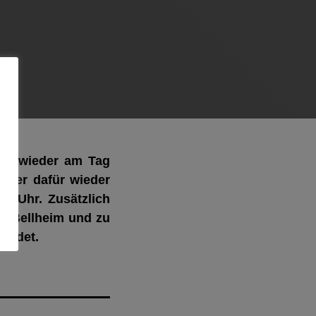
g wieder a
m
Tag
 aber dafür wieder
7 Uhr. Zusätzlich
in Bellheim
und
zu
findet.