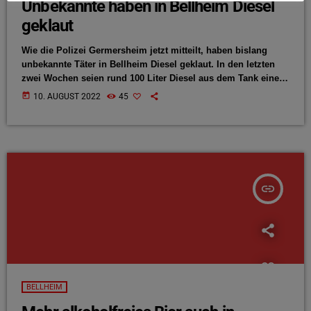
Unbekannte haben in Bellheim Diesel
geklaut
Wie die Polizei Germersheim jetzt mitteilt, haben bislang
unbekannte Täter in Bellheim Diesel geklaut. In den letzten
zwei Wochen seien rund 100 Liter Diesel aus dem Tank eines
LKW gestohlen worden. Der LKW stand im Waldstückerring in
today
10. AUGUST 2022
45
Bellheim. Es ist der zweite Fall dieser Art binnen weniger
Monate. Der Tatzeitraum erstreckt sich von Ende Juli bis
letzten Montag. Hinweise zur Tat nimmt die Polizei
Germersheim entgegen.
insert_link
BELLHEIM