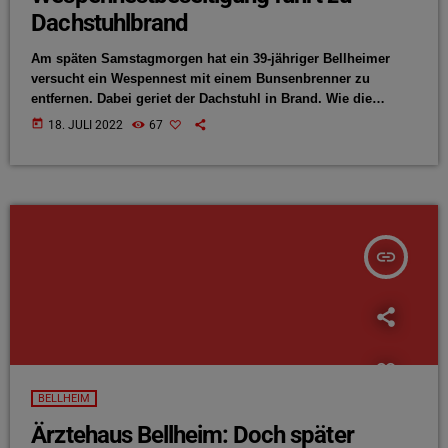
Dachstuhlbrand
Am späten Samstagmorgen hat ein 39-jähriger Bellheimer
versucht ein Wespennest mit einem Bunsenbrenner zu
entfernen. Dabei geriet der Dachstuhl in Brand. Wie die
Polizei meldet entstand kein größerer Sachschaden, auch
today
18. JULI 2022
67
verletzt wurde niemand. Jetzt kümmert sich das Veterinäramt
um den Fall. Die Polizei rät daher dringend, Wespennester
nicht auf eigene Faust zu entfernen, sondern Spezialisten
hinzuzuziehen.
insert_link
BELLHEIM
Ärztehaus Bellheim: Doch später