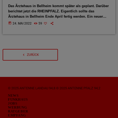
Das Ärztehaus in Bellheim kommt später als geplant. Darüber
berichtet jetzt die RHEINPFALZ. Eigentlich sollte das
Ärztehaus in Bellheim Ende April fertig werden. Ein neuer
Termin wurde nicht genannt. Das Gebäude am Ortseingang
today
24. MAI 2022
59
von Westheim kommend hat ein Bauträger errichtet, von dem
es die Gemeinde kaufen will. Achteinhalb Millionen Euro sind
dafür im Haushalt eingeplant.
navigate_before
ZURÜCK
© 2025 ANTENNE LANDAU 94,8 © 2025 ANTENNE PFALZ 94,2
NEWS
FUNKHAUS
JOBS
WERBUNG
RATGEBER
EMPFANG