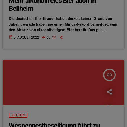
Mehr alkoholfreies Bier auch in
Bellheim
Die deutschen Bier-Brauer haben derzeit keinen Grund zum
Jubeln, gerade haben sie einen Minus-Rekord vermeldet, was
den Absatz von alkoholhaltigem Bier betrifft. Das gilt
allerdings nicht für die alkoholfreie Variante, die verkauft sich
today
5. AUGUST 2022
68
immer besser und es wird mehr produziert – auch in der
Bierregion Bellheim. Dazu mehr von Jochen Sehn von der
Brauerei Park & Bellheimer im Antenne-Gespräch
insert_link
BELLHEIM
Wespennestbeseitigung führt zu