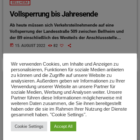
BELLHEIM
Vollsperrung bis Jahresende
Ab heute müssen sich Verkehrsteilnehmende auf eine
Vollsperrung der Landesstraße 509 zwischen Bellheim und
der B9 einschließlich des Westteils der Anschlussstelle
Bellheim Süd einstellen. Laut dem Landesbetrieb Mobilität
today
15. AUGUST 2022
82
Speyer bleibt die Sperrung voraussichtlich bis Ende des
Jahres bestehen. Im Bereich der Anschlussstelle Bellheim-
Süd wird ein Kreisverkehrsplatz gebaut.
Wir verwenden Cookies, um Inhalte und Anzeigen zu
personalisieren, Funktionen für soziale Medien anbieten
zu können und die Zugriffe auf unsere Website zu
analysieren. Außerdem geben wir Informationen zu Ihrer
insert_link
Verwendung unserer Website an unsere Partner für
soziale Medien, Werbung und Analysen weiter. Unsere
Partner führen diese Informationen möglicherweise mit
weiteren Daten zusammen, die Sie ihnen bereitgestellt
haben oder die sie im Rahmen Ihrer Nutzung der Dienste
gesammelt haben. "Cookie Settings".
Cookie Settings
Accept All
BELLHEIM