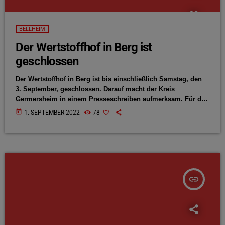
BELLHEIM
Der Wertstoffhof in Berg ist
geschlossen
Der Wertstoffhof in Berg ist bis einschließlich Samstag, den
3. September, geschlossen. Darauf macht der Kreis
Germersheim in einem Presseschreiben aufmerksam. Für die
Schließung sind gesundheitliche und urlaubsbedingte
today
1. SEPTEMBER 2022
78
Personalausfälle ursächlich. Die Wertstoffhöfe in Bellheim
und Rülzheim sowie der Heckensammelplatz in Westheim
sind nach wie vor geöffnet.
insert_link