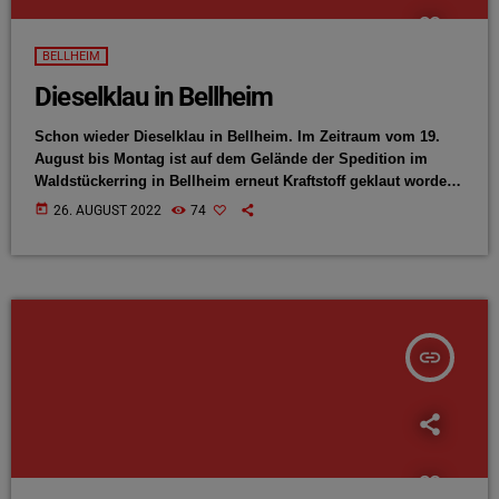
BELLHEIM
Dieselklau in Bellheim
Schon wieder Dieselklau in Bellheim. Im Zeitraum vom 19.
August bis Montag ist auf dem Gelände der Spedition im
Waldstückerring in Bellheim erneut Kraftstoff geklaut worden.
Darüber berichtet jetzt die Germersheimer Polizeiinspektion.
today
26. AUGUST 2022
74
Aus diversen LKW-Tanks haben bislang unbekannte Täter
Diesel geklaut. Hinweise nimmt die Polizei entgegen.
insert_link