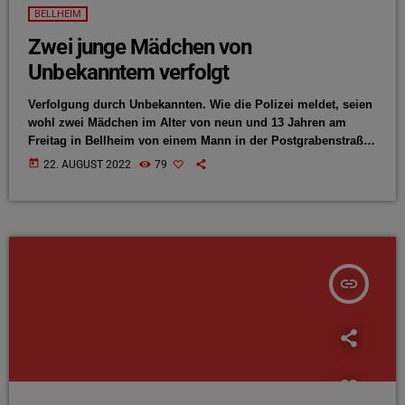
BELLHEIM
Zwei junge Mädchen von
Unbekanntem verfolgt
Verfolgung durch Unbekannten. Wie die Polizei meldet, seien
wohl zwei Mädchen im Alter von neun und 13 Jahren am
Freitag in Bellheim von einem Mann in der Postgrabenstraße
verfolgt worden. Das habe die Mutter eines der Mädchen
today
22. AUGUST 2022
79
gegenüber der Polizei angezeigt. Der Unbekannte habe
demzufolge auch immer die Straßenseite gewechselt, wenn
die Mädchen das taten. Diese flüchteten in eine nahegelegene
Bäckerei. Die Angestellten verwiesen den Mann, der weiterhin
den beiden […]
insert_link